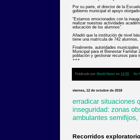
Por su parte, el director de la Escue
gobierno municipal el apoyo otorgado 
“Estamos emocionados con la inaugur
realizar nuestras actividades académ
educación de los alumnos”.
Añadió que la institución de nivel b
tiene una matrícula de 742 alumnos, 
Finalmente, autoridades municipales i
Municipal para el Bienestar Familiar 
población y gestionar recursos para 
+++
Publicado por
World News
en
14:55
No 
viernes, 12 de octubre de 2018
erradicar situaciones
inseguridad: zonas ob
ambulantes semifijos,
Recorridos explorator