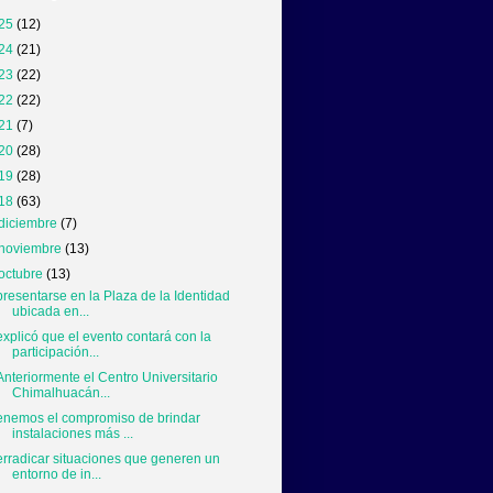
25
(12)
24
(21)
23
(22)
22
(22)
21
(7)
20
(28)
19
(28)
18
(63)
diciembre
(7)
noviembre
(13)
octubre
(13)
presentarse en la Plaza de la Identidad
ubicada en...
explicó que el evento contará con la
participación...
Anteriormente el Centro Universitario
Chimalhuacán...
enemos el compromiso de brindar
instalaciones más ...
erradicar situaciones que generen un
entorno de in...