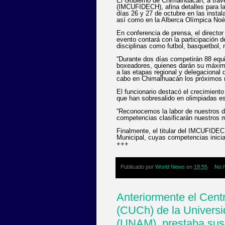
El Gobierno de Chimalhuacán, a travé
(IMCUFIDECH), afina detalles para la 
días 26 y 27 de octubre en las insta
así como en la Alberca Olímpica No
En conferencia de prensa, el directo
evento contará con la participación 
disciplinas como futbol, basquetbol, 
“Durante dos días competirán 88 equi
boxeadores, quienes darán su máximo 
a las etapas regional y delegacional 
cabo en Chimalhuacán los próximos 
El funcionario destacó el crecimiento
que han sobresalido en olimpiadas es
“Reconocemos la labor de nuestros d
competencias clasificarán nuestros m
Finalmente, el titular del IMCUFIDEC
Municipal, cuyas competencias iniciar
+++
Publicado por
World News
en
18:55
No 
Anteriormente el Cent
(CUCh) de la Univers
(UNAM), prestaba sus 