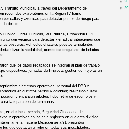
►
20
►
20
 y Tránsito Municipal, a través del Departamento de
ron recorridos exploratorios en la Región IV barrio
n por calles y avenidas para detectar puntos de riesgo para
n de delitos.
 Público, Obras Públicas, Vía Pública, Protección Civil,
njunto con vecinos para detectar y erradicar situaciones que
zonas obscuras, vehículos chatarra, puestos ambulantes
bstaculizan la visibilidad; comercios irregulares de bebidas
as.
maron que los datos recabados se integran al plan de trabajo
je, dispositivos, jornadas de limpieza, gestión de mejoras en
es.
septiembre elementos operativos, personal del DPD y
loratorios en distintos barrios y colonias; realizaron cuatro
 podaron y encalaron árboles; hubo retiro de escombros y
 para la reparación de luminarias.
as, en el mismo periodo, Seguridad Ciudadana de
ivos y operativos en las seis regiones en que está dividido
entaron ante la Fiscalía Mexiquense a 91 presuntos
re los que destacan el robo en todas sus modalidades,