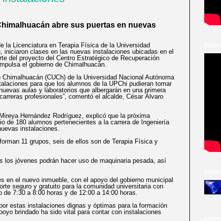
 Chimalhuacán abre sus puertas en nuevas
la Licenciatura en Terapia Física de la Universidad
Dubrov
 iniciaron clases en las nuevas instalaciones ubicadas en el
arte del proyecto del Centro Estratégico de Recuperación
mpulsa el gobierno de Chimalhuacán.
rio Chimalhuacán (CUCh) de la Universidad Nacional Autónoma
alaciones para que los alumnos de la UPChi pudieran tomar
 nuevas aulas y laboratorios que albergarán en una primera
arreras profesionales”, comentó el alcalde, César Álvaro
, Mireya Hernández Rodríguez, explicó que la próxima
o de 180 alumnos pertenecientes a la carrera de Ingeniería
nuevas instalaciones.
orman 11 grupos, seis de ellos son de Terapia Física y
os los jóvenes podrán hacer uso de maquinaria pesada, así
Datos
es en el nuevo inmueble, con el apoyo del gobierno municipal
rte seguro y gratuito para la comunidad universitaria con
o de 7:30 a 8:00 horas y de 12:00 a 14:00 horas.
or estas instalaciones dignas y óptimas para la formación
poyo brindado ha sido vital para contar con instalaciones
Archiv