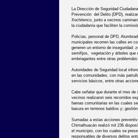
La Dirección de Seguridad Ciudadana
Prevención
del Delito (DPD), realiza
Xochitenco, junto a vecinos caminaro
la ciudadanía que faciliten la comisió
Policías, personal de DPD, Alumbrado
municipales recorren las calles en co
generen un entorno de inseguridad: 
semifijos,
vegetación y árboles que o
embriagantes entre otras problemátic
Autoridades de Seguridad local infor
en las comunidades, con más patrulla
servicios básicos, entre otras accion
Cabe señalar que durante el mes de 
vecinos realizaron seis recorridos exp
faenas comunitarias en las cuales se
basura en terrenos baldíos y; gestión
Sumadas a estas acciones preventiv
Chimalhuacán realizó mil 236 disposit
el municipio, con los cuales se pres
responsables de diversos delitos ent