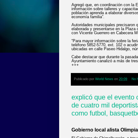
Agregó que, en coordinación con la 
información sobre talleres y capacit
población aprenda a elaborar diverso
economía familia”.
Autoridades municipales precisaron q
elaborada y presentarse en la Plaza 
con Vicente Guerrero en Cabecera Mun
“Para mayor información sobre la feri
teléfono 5852-5770, ext. 102 o acudi
ubicadas en calle Paseo Hidalgo, nú
Cabe destacar que durante la pasada 
Ayuntamiento canalizó a más de tres
+++
Publicado por
World News
en
20:09
No 
explicó que el evento 
de cuatro mil deportis
como futbol, basquetb
Gobierno local alista Olimpi