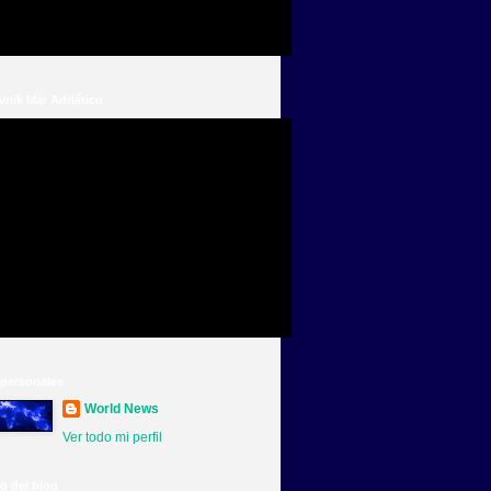
nik Mar Adriático
 personales
World News
Ver todo mi perfil
o del blog