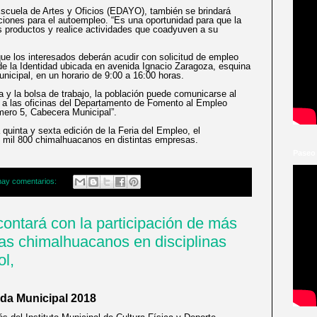
Escuela de Artes y Oficios (EDAYO), también se brindará
aciones para el autoempleo. “Es una oportunidad para que la
s productos y realice actividades que coadyuven a su
ue los interesados deberán acudir con solicitud de empleo
de la Identidad ubicada en avenida Ignacio Zaragoza, esquina
icipal, en un horario de 9:00 a 16:00 horas.
a y la bolsa de trabajo, la población puede comunicarse al
r a las oficinas del Departamento de Fomento al Empleo
mero 5, Cabecera Municipal”.
quinta y sexta edición de la Feria del Empleo, el
 mil 800 chimalhuacanos en distintas empresas.
Paseo
hay comentarios:
contará con la participación de más
tas chimalhuacanos en disciplinas
ol,
ada Municipal 2018