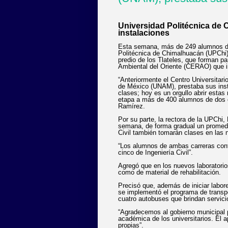
Universidad Politécnica de
instalaciones
Esta semana, más de 249 alumnos de 
Politécnica de Chimalhuacán (UPChi),
predio de los Tlateles, que forman p
Ambiental del Oriente (CERAO) que i
“Anteriormente el Centro Universita
de México (UNAM), prestaba sus inst
clases; hoy es un orgullo abrir estas
etapa a más de 400 alumnos de dos c
Ramírez.
Por su parte, la rectora de la UPChi
semana, de forma gradual un promedi
Civil también tomarán clases en las 
“Los alumnos de ambas carreras conf
cinco de Ingeniería Civil”.
Agregó que en los nuevos laboratori
como de material de rehabilitación.
Precisó que, además de iniciar labor
se implementó el programa de transpo
cuatro autobuses que brindan servici
“Agradecemos al gobierno municipal p
académica de los universitarios. El a
propias”.