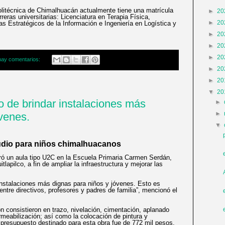
olitécnica de Chimalhuacán actualmente tiene una matrícula
►
20
eras universitarias: Licenciatura en Terapia Física,
►
20
mas Estratégicos de la Información e Ingeniería en Logística y
►
20
►
20
►
20
hay comentarios:
►
20
►
20
▼
20
 de brindar instalaciones más
►
►
óvenes.
▼
udio para niños chimalhuacanos
ó un aula tipo U2C en la Escuela Primaria Carmen Serdán,
tlapilco, a fin de ampliar la infraestructura y mejorar las
nstalaciones más dignas para niños y jóvenes. Esto es
 entre directivos, profesores y padres de familia”, mencionó el
ón consistieron en trazo, nivelación, cimentación, aplanado
rmeabilización; así como la colocación de pintura y
 presupuesto destinado para esta obra fue de 772 mil pesos.