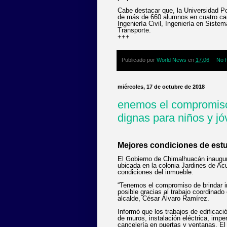
Cabe destacar que, la Universidad P
de más de 660 alumnos en cuatro carr
Ingeniería Civil, Ingeniería en Siste
Transporte.
+++
Publicado por
World News
en
17:06
No 
miércoles, 17 de octubre de 2018
enemos el compromiso
dignas para niños y j
Mejores condiciones de est
El Gobierno de Chimalhuacán inaugur
ubicada en la colonia Jardines de Acui
condiciones del inmueble.
“Tenemos el compromiso de brindar i
posible gracias al trabajo coordinado
alcalde, César Álvaro Ramírez.
Informó que los trabajos de edificaci
de muros, instalación eléctrica, impe
cancelería en puertas y ventanas. El