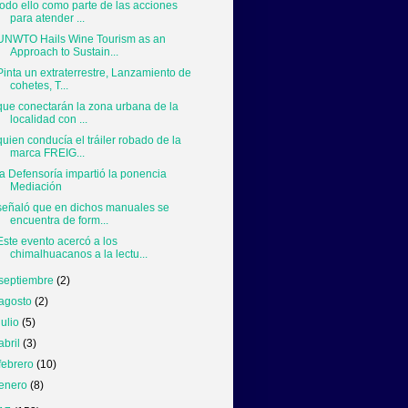
todo ello como parte de las acciones
para atender ...
UNWTO Hails Wine Tourism as an
Approach to Sustain...
Pinta un extraterrestre, Lanzamiento de
cohetes, T...
que conectarán la zona urbana de la
localidad con ...
quien conducía el tráiler robado de la
marca FREIG...
la Defensoría impartió la ponencia
Mediación
señaló que en dichos manuales se
encuentra de form...
Este evento acercó a los
chimalhuacanos a la lectu...
septiembre
(2)
agosto
(2)
julio
(5)
abril
(3)
febrero
(10)
enero
(8)