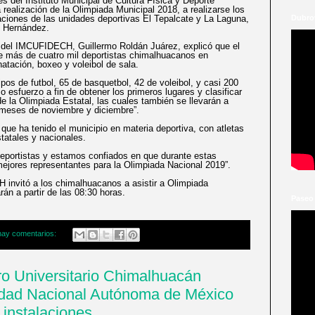
s del Instituto Municipal de Cultura Física y Deporte
realización de la Olimpiada Municipal 2018, a realizarse los
Dubrov
laciones de las unidades deportivas El Tepalcate y La Laguna,
é Hernández.
r del IMCUFIDECH, Guillermo Roldán Juárez, explicó que el
de más de cuatro mil deportistas chimalhuacanos en
natación, boxeo y voleibol de sala.
pos de futbol, 65 de basquetbol, 42 de voleibol, y casi 200
esfuerzo a fin de obtener los primeros lugares y clasificar
de la Olimpiada Estatal, las cuales también se llevarán a
meses de noviembre y diciembre”.
 que ha tenido el municipio en materia deportiva, con atletas
tatales y nacionales.
eportistas y estamos confiados en que durante estas
ejores representantes para la Olimpiada Nacional 2019”.
H invitó a los chimalhuacanos a asistir a Olimpiada
án a partir de las 08:30 horas.
Paseo 
hay comentarios:
ro Universitario Chimalhuacán
idad Nacional Autónoma de México
instalaciones